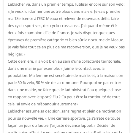
Leblacher va, dans un premier temps, l’utiliser encore sur son vélo:
« Je veux lui donner une autre plaœ dans ma vie. Je vais prendre
ma 18e licence à l’ESC Meaux et relever de nouveaux défis: faire
des cyclo-sportives, des cyclo-cross aussi. J’ai quand même été
deux fois champion d’Ile-de-France. Je vais disputer quelques
épreuves de première catégorie et bien sûr la nocturne de Meaux.
Je vais faire tout ça en plus de ma reconversion, que je ne veux pas
négliger. »
Cette dernière, il la voit bien au sein d’une collectivité territoriale,
dans une mairie par exemple: « J’aime le contact avec la
population. Ma femme est secrétaire de mairie, et, à la maison, on
parle 50 % vélo, 50 % vie de la commune. Pourquoi ne pas entrer
dans une mairie, ne faire que de l’administratif ou quelque chose
en rapport avec le sport? Elu ? Ça peut être la continuité de tout
cela J’ai envie de m’épanouir autrement»
Leblacher assume sa décision, sans regret et plein de motivation
pour sa nouvelle vie. « Une carrière sportive, ça s’arrête de toute
façon un jour ou l’autre. J’ai juste devancé l’appel. » Décider de
partir aujourd’hui, il y voit même comme un clin d’œil : « Je pars la