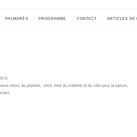
blacher
PALMARÈS
PROGRAMME
CONTACT
ARTICLES DE
2015.
sions,retour de produits, choix total du matériel et du vélo pour la saison,
nement.