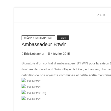
Eric Le
ACTU
MÉDIA / PARTENARIAT
_MUT
Ambassadeur B’twin
Eric Leblacher
4 février 2015
Signature d’un contrat d’ambassadeur B’TWIN pour la saison 
Journée de travail au b’twin village de Lille , échanges, discus
définition de nos objectifs communes et petite sortie d’entrai