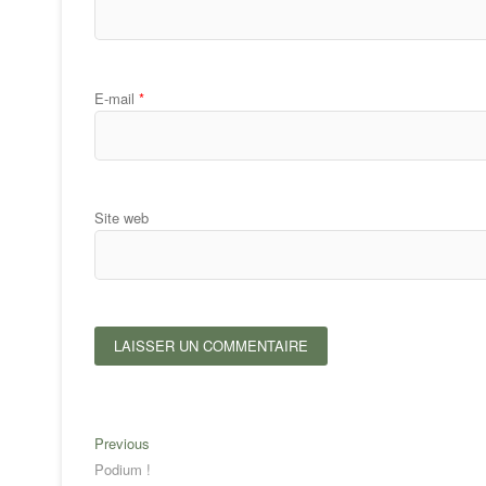
E-mail
*
Site web
Navigation
Previous
Previous
post:
Podium !
de