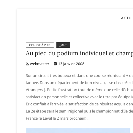
Eric Le
ACTU
COURSE À PIED
_MUT
Au pied du podium individuel et champ
webmaster
13 janvier 2008
Sur un circuit très boueux et dans une course réunissant + de 
l’année. Dans un département de bon niveau, il se classe 6e d
étrangers ). Petite frustration tout de même que celle d’éch
satisfaction personnelle et collective avec le titre par équipe M
Eric confiait à l’arrivée la satisfaction de ce résultat acquis d
La 2e étape sera le semi régional puis le championnat d’Ile de
France (à Laval le 2 mars prochain)…