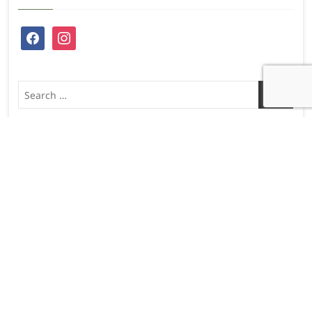
facebook
instagram
Search
…
ARTICLES RÉCENTS
L’étape du Tour
21 juillet 2026
UN PEU DE SOI POUR BEAUCOUP DES AUTRES
30 juin 2026
Le raid de l’archange 300km
23 juin 2026