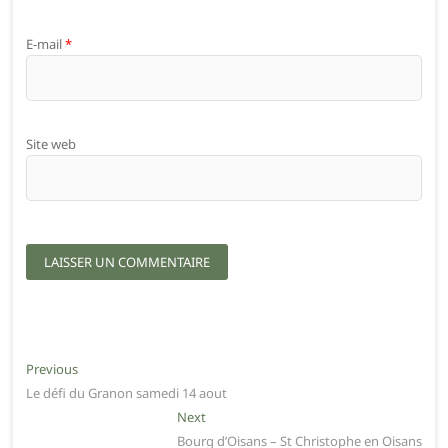
E-mail
*
Site web
Navigation
Previous
Previous
post:
Le défi du Granon samedi 14 aout
de
Next
Next
l’article
post:
Bourg d’Oisans – St Christophe en Oisans