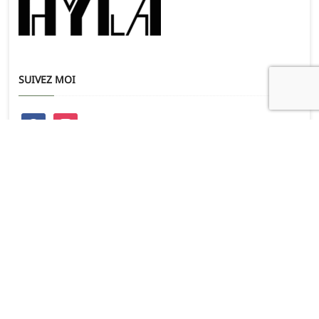
SUIVEZ MOI
facebook
instagram
Search
…
ARTICLES RÉCENTS
L’étape du Tour
21 juillet 2026