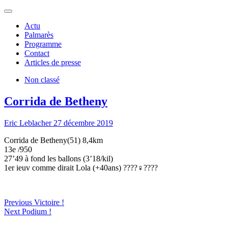
Eric Leblacher
Actu
Palmarès
Programme
Contact
Articles de presse
Non classé
Corrida de Betheny
Eric Leblacher
27 décembre 2019
Corrida de Betheny(51) 8,4km
13e /950
27’49 à fond les ballons (3’18/kil)
1er ieuv comme dirait Lola (+40ans) ????‍♀️????
Navigation
Previous
Previous
Victoire !
Next
post:
Next
Podium !
de
post: