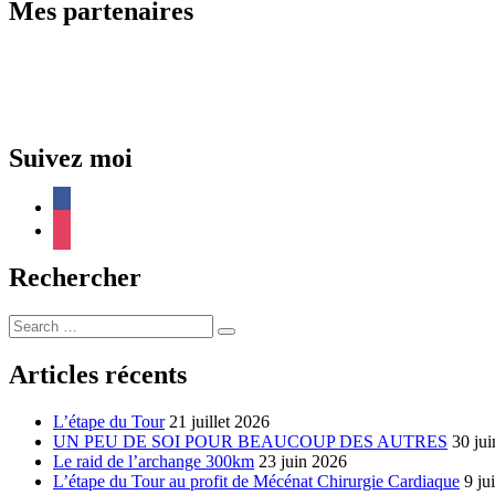
l’article
Mes partenaires
Suivez moi
facebook
instagram
Rechercher
Search
…
Articles récents
L’étape du Tour
21 juillet 2026
UN PEU DE SOI POUR BEAUCOUP DES AUTRES
30 ju
Le raid de l’archange 300km
23 juin 2026
L’étape du Tour au profit de Mécénat Chirurgie Cardiaque
9 ju