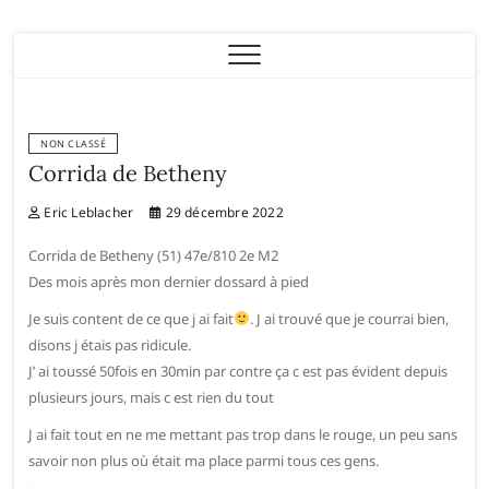
Eric Leblacher
NON CLASSÉ
Corrida de Betheny
Eric Leblacher
29 décembre 2022
Corrida de Betheny (51) 47e/810 2e M2
Des mois après mon dernier dossard à pied
Je suis content de ce que j ai fait
. J ai trouvé que je courrai bien,
disons j étais pas ridicule.
J’ ai toussé 50fois en 30min par contre ça c est pas évident depuis
plusieurs jours, mais c est rien du tout
J ai fait tout en ne me mettant pas trop dans le rouge, un peu sans
savoir non plus où était ma place parmi tous ces gens.