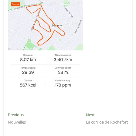
Navigation
Previous
Next
Previous
Next
post:
post:
Nouvelles
La corrida de Rochefort
de
l’article