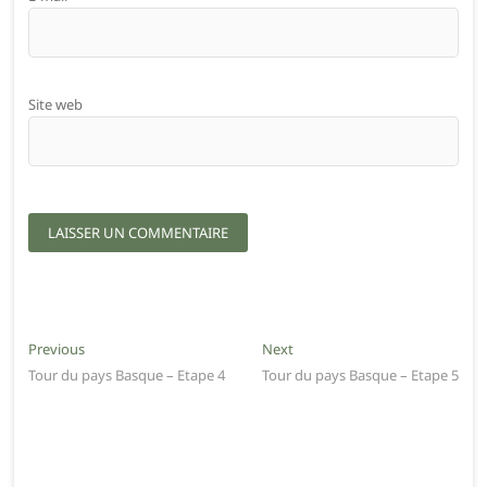
Site web
Navigation
Previous
Next
Previous
Next
post:
post:
Tour du pays Basque – Etape 4
Tour du pays Basque – Etape 5
de
l’article