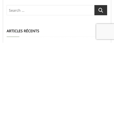
Search
…
ARTICLES RÉCENTS
L’étape du Tour
21 juillet 2026
UN PEU DE SOI POUR BEAUCOUP DES AUTRES
30 juin 2026
Le raid de l’archange 300km
23 juin 2026
L’étape du Tour au profit de Mécénat Chirurgie Cardiaque
9 juin 2026
Backayrd jablines