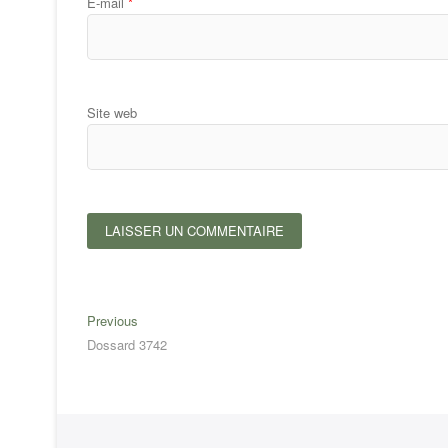
E-mail
*
Site web
Navigation
Previous
Previous
post:
Dossard 3742
de
l’article