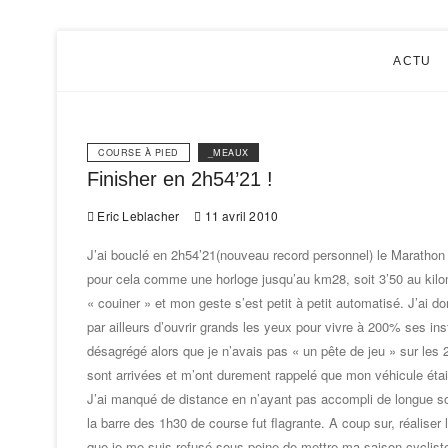
Eric Le
ACTU
COURSE À PIED
_MEAUX
Finisher en 2h54’21 !
Eric Leblacher
11 avril 2010
J’ai bouclé en 2h54’21(nouveau record personnel) le Marathon de 
pour cela comme une horloge jusqu’au km28, soit 3’50 au kilom
« couiner » et mon geste s’est petit à petit automatisé. J’ai 
par ailleurs d’ouvrir grands les yeux pour vivre à 200% ses i
désagrégé alors que je n’avais pas « un pête de jeu » sur les 2
sont arrivées et m’ont durement rappelé que mon véhicule était
J’ai manqué de distance en n’ayant pas accompli de longue sor
la barre des 1h30 de course fut flagrante. A coup sur, réalise
que je me suis refusé sous peine de mettre ma saison cycliste