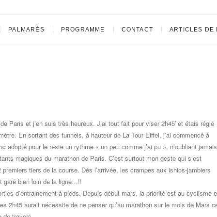
blacher
PALMARÈS
PROGRAMME
CONTACT
ARTICLES DE
Paris et j’en suis très heureux. J’ai tout fait pour viser 2h45′ et étais réglé
ètre. En sortant des tunnels, à hauteur de La Tour Eiffel, j’ai commencé à
donc adopté pour le reste un rythme « un peu comme j’ai pu », n’oubliant jamais
nstants magiques du marathon de Paris. C’est surtout mon geste qui s’est
 premiers tiers de la course. Dès l’arrivée, les crampes aux ishios-jambiers
 garé bien loin de la ligne…!!
ties d’entrainement à pieds. Depuis début mars, la priorité est au cyclisme e
r les 2h45 aurait nécessite de ne penser qu’au marathon sur le mois de Mars c
 de travers.