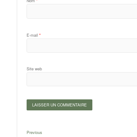
Nom
*
E-mail
*
Site web
Navigation
Previous
Previous