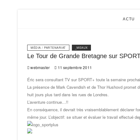
Eric Le
ACTU
MÉDIA / PARTENARIAT
_MEAUX
Le Tour de Grande Bretagne sur SPOR
webmaster
11 septembre 2011
Éric sera consultant TV sur SPORT+ toute la semaine prochai
La présence de Mark Cavendish et de Thor Hushovd promet de 
huit jours plus tard dans les rues de Londres.
L’aventure continue…!!
En conséquence, il devrait très vraisemblablement déclarer forf
même jour. L’objectif: se situer et évaluer le travail effectué 