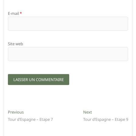
E-mail
*
Site web
Navigation
Previous
Next
Previous
Next
post:
post:
Tour d’Espagne – Etape 7
Tour d’Espagne – Etape 9
de
l’article