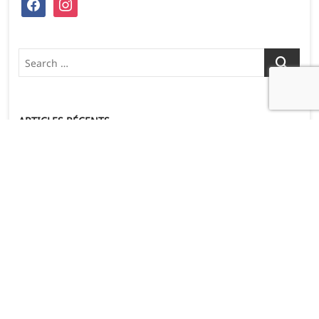
facebook
instagram
Search
…
ARTICLES RÉCENTS
L’étape du Tour
21 juillet 2026
UN PEU DE SOI POUR BEAUCOUP DES AUTRES
30 juin 2026
Le raid de l’archange 300km
23 juin 2026
L’étape du Tour au profit de Mécénat Chirurgie Cardiaque
9 juin 2026