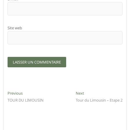
Site web
Navigation
Previous
Next
Previous
Next
post:
post:
TOUR DU LIMOUSIN
Tour du Limousin – Etape 2
de
l’article