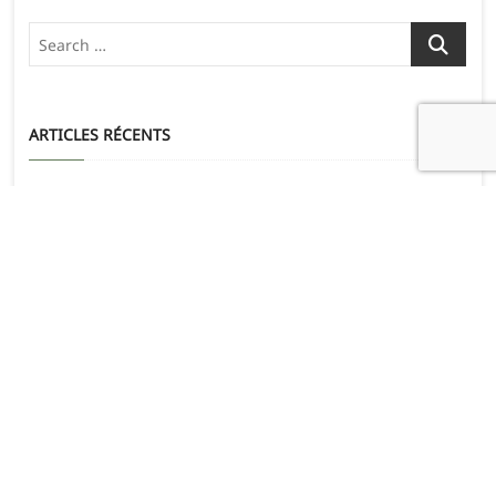
Search
…
ARTICLES RÉCENTS
L’étape du Tour
21 juillet 2026
UN PEU DE SOI POUR BEAUCOUP DES AUTRES
30 juin 2026
Le raid de l’archange 300km
23 juin 2026
L’étape du Tour au profit de Mécénat Chirurgie Cardiaque
9 juin 2026
Backayrd jablines