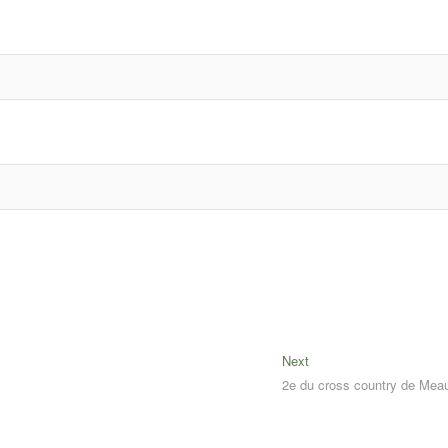
Next
Next
post:
2e du cross country de Mea