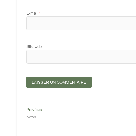
E-mail
*
Site web
Navigation
Previous
Previous
post:
News
de
l’article