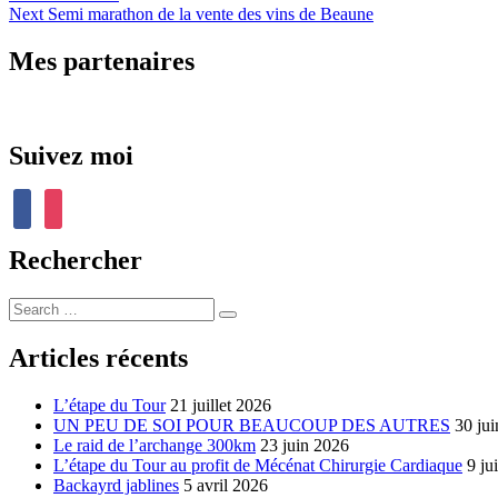
Next
post:
Next
Semi marathon de la vente des vins de Beaune
de
post:
l’article
Mes partenaires
Suivez moi
facebook
instagram
Rechercher
Search
…
Articles récents
L’étape du Tour
21 juillet 2026
UN PEU DE SOI POUR BEAUCOUP DES AUTRES
30 ju
Le raid de l’archange 300km
23 juin 2026
L’étape du Tour au profit de Mécénat Chirurgie Cardiaque
9 ju
Backayrd jablines
5 avril 2026