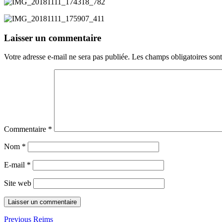
Laisser un commentaire
Votre adresse e-mail ne sera pas publiée.
Les champs obligatoires son
Commentaire
*
Nom
*
E-mail
*
Site web
Navigation
Previous
Previous
Reims