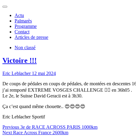
Eric Leblacher
Actu
Palmarès
Programme
Contact
Articles de presse
Non classé
Victoire !!!
Eric Leblacher
12 mai 2024
De coups de pédales en coups de pédales, de montées en descentes 16 
j’ai remporté EXTREME VOSGES CHALLENGE 🚴‍♂️ en 36h05 .
Le 2e, le Suisse David Geracii est à 3h30.
Ça c’est quand même chouette.. 😍😍😍😍
Eric Leblacher Sportif
Navigation
Previous
Previous
3e de RACE ACROSS PARIS 1000km
Next
post:
Next
Race Across France 2600km