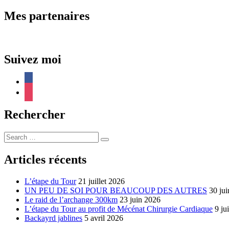
de
post:
l’article
Mes partenaires
Suivez moi
facebook
instagram
Rechercher
Search
…
Articles récents
L’étape du Tour
21 juillet 2026
UN PEU DE SOI POUR BEAUCOUP DES AUTRES
30 ju
Le raid de l’archange 300km
23 juin 2026
L’étape du Tour au profit de Mécénat Chirurgie Cardiaque
9 ju
Backayrd jablines
5 avril 2026