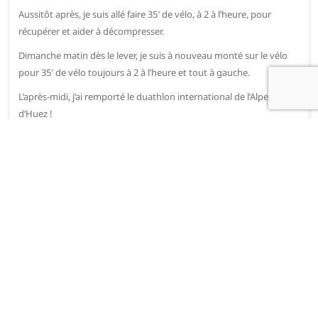
Aussitôt après, je suis allé faire 35′ de vélo, à 2 à l’heure, pour
récupérer et aider à décompresser.
Dimanche matin dès le lever, je suis à nouveau monté sur le vélo
pour 35′ de vélo toujours à 2 à l’heure et tout à gauche.
L’après-midi, j’ai remporté le duathlon international de l’Alpe
d’Huez !
Sous une chaleur très forte, il fallut tout d’abord s’échauffer sans
trop griller de cartouches ni faire monter la température du corps.
16h Top départ, c’est parti ! J’ai tout de suite pris le bon rythme,
prenant le sillage d’un Belge, d’un Irlandais, d’un Autrichien et du
champion de France élite de la discipline.
Je suis resté concentré sur ma foulée et mes marques
d’entrainement depuis que j’ai appris à gérer certains paramètres.
A la fin de la course à pieds après 5km dans les rues de Bourg
d’Oisans, je suis entré 1er dans le parc à vélo et ressorti 2e à 8s
d’Anthony Le Duey le plus grand spécialiste Français je crois (6
titres de champion de France).